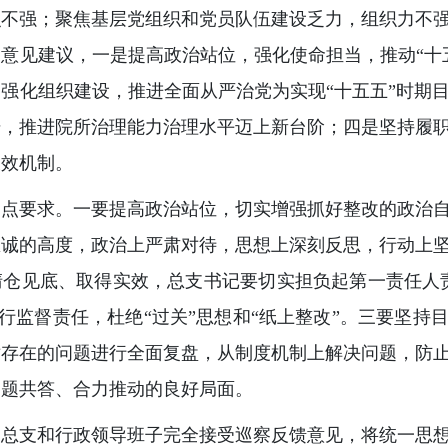
识不强；聚焦基层党组织和党员队伍建设乏力，组织力不
意见建议，一是提高政治站位，强化使命担当，推动“十
强化组织建设，推进全面从严治党为实现“十五五”时期
干，推进院所治理能力治理水平迈上新台阶；四是坚持履
长效机制。
三点要求。一要提高政治站位，切实增强抓好整改的政治
忠诚的高度，政治上严肃对待，思想上深刻反思，行动上
清仓见底、取得实效，总支书记要切实担负起第一责任人
履行监督责任，杜绝“过关”思想和“纸上整改”。三要坚持
对存在的问题进行全面复盘，从制度机制上解决问题，防
同题共答、合力推动的良好局面。
党总支和行政领导班子完全接受巡察反馈意见，将统一思