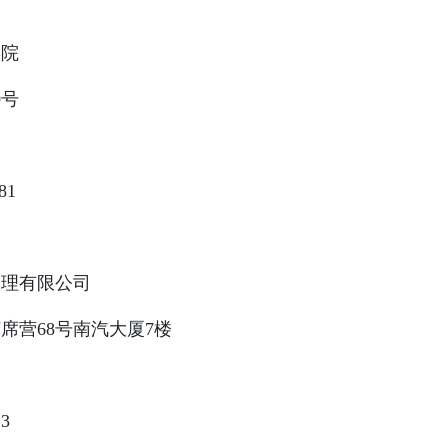
学院
0号
81
：
管理有限公司
席营68号南汽大厦7楼
3