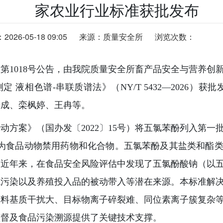
家农业行业标准获批发布
26-05-18 09:05
来源：质量安全所
浏览次数：
第1018号公告，由我院质量安全所畜产品安全与营养创
液相色谱-串联质谱法》（NY/T 5432—2026）获批发
瑞成、栾枫婷、王冉等。
动方案》（国办发〔2022〕15号）将五氯苯酚列入第一
其为食品动物禁用药物和化合物。五氯苯酚及其盐类和酯
，近年来，在食品安全风险评估中发现了五氯酚酸钠（以
统污染以及养殖投入品的被动带入等潜在来源。本标准解
饲料基质干扰大、目标物离子碎裂难、同位素离子簇复杂
监督及食品污染溯源提供了关键技术支撑。